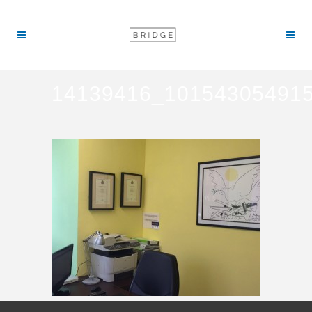
14139416_10154305491