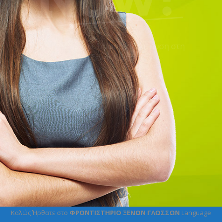
 στη
Καλώς Ήρθατε στο
ΦΡΟΝΤΙΣΤΗΡΙΟ ΞΕΝΩΝ ΓΛΩΣΣΩΝ
Language