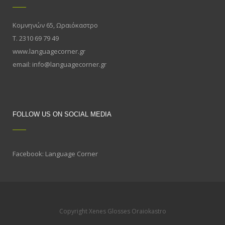
Κομνηνών 65, Ωραιόκαστρο
Τ. 2310 69 79 49
www.languagecorner.gr
email: info@languagecorner.gr
FOLLOW US ON SOCIAL MEDIA
Facebook: Language Corner
Copyright Xenes Glosses Oraiokastro